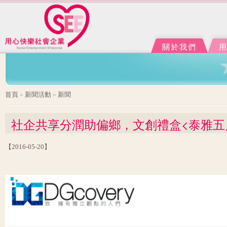
Ju
J
關於我們
您在這裡
首頁
»
新聞活動
»
新聞
社企共享分潤助偏鄉，文創禮盒<泰雅五
【2016-05-20】