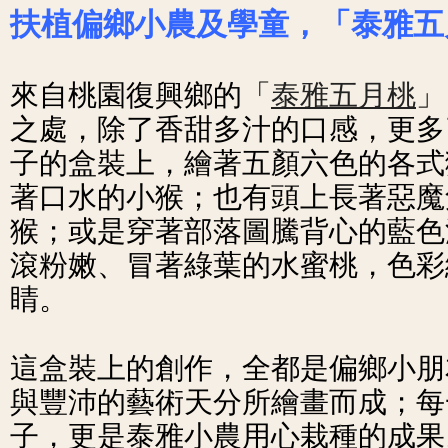
扶植偏鄉小農及學童，「泰雅五
來自桃園復興鄉的「
泰雅五月桃
」
之處，除了香甜多汁的口感，更多
子的盒裝上，繪著五顏六色的各式
著口水的小猴；也有頭上長著惡魔
猴；或是穿著部落圖騰背心的藍色
滾粉嫩、冒著綠葉的水蜜桃，色彩
睛。
這盒裝上的創作，全都是偏鄉小朋
與豐沛的藝術天分所繪畫而成；每
子，更是泰雅小農用心栽種的成果