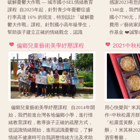
破解憂鬱大作戰 — 城市國小SEL情緒教育
感謝2023有您
課程​ 自2025年起，針對青少年憂鬱症盛
1346盒，我
行率高達 16% 的現況，特別設計「破解憂
國小7790元
鬱大作戰」課程。針對國小高年級學生，
費用 ✅藝術家
幫助孩子建立正確的情緒觀念，認識
作基金 ❤️誠
偏鄉兒童藝術美學紓壓課程
2021中
偏鄉兒童藝術美學紓壓課程 自2014年開
用心快樂與" 米其
始，我們前進台灣各地偏鄉小學，進行情
作<中秋松露月餅
緒教育課程，教導孩子正確的疏壓方式，
「松露蛋黃酥」
從認識情緒開始，進而認識憂鬱症，了解
酥」！米其林2020推
情緒不健康時可自我調整情緒方法及求助
酒窖餐廳，