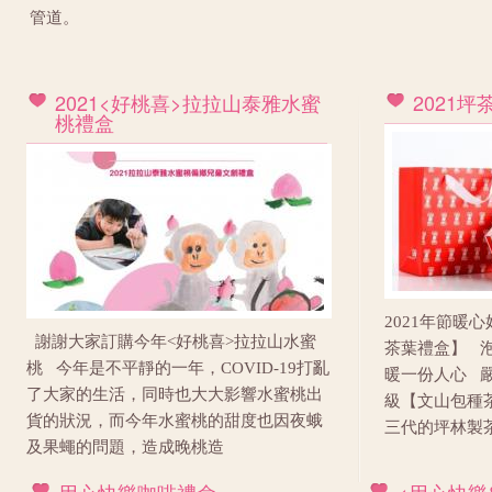
管道。
2021<好桃喜>拉拉山泰雅水蜜
2021
桃禮盒
2021年節暖
謝謝大家訂購今年<好桃喜>拉拉山水蜜
茶葉禮盒】 
桃 今年是不平靜的一年，COVID-19打亂
暖一份人心 
了大家的生活，同時也大大影響水蜜桃出
級【文山包種
貨的狀況，而今年水蜜桃的甜度也因夜蛾
三代的坪林製
及果蠅的問題，造成晚桃造