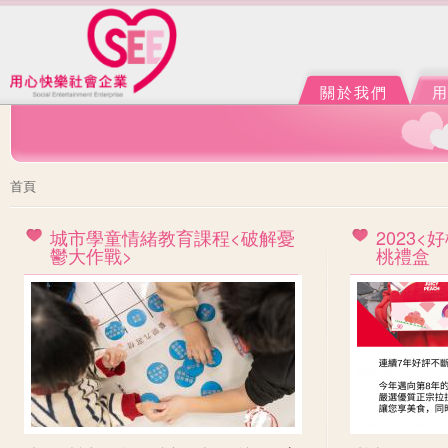
Ju
J
關於我們
您在這裡
首頁
城市學童情緒教育課程<破解憂
2023
鬱大作戰>
桃禮盒