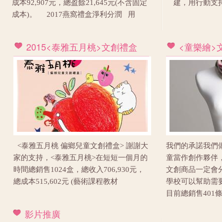
成本92,907元，總盈餘21,645元(不含固定
建，用行動支
成本)。 2017燕窩禮盒淨利分潤 用
2015<泰雅五月桃>文創禮盒
<童樂繪>
<泰雅五月桃 偏鄉兒童文創禮盒> 謝謝大
我們的承諾我們做
家的支持，<泰雅五月桃>在短短一個月的
童當作創作夥伴
時間總銷售1024盒，總收入706,930元，
文創商品一定會
總成本515,602元 (藝術課程教材
學校可以幫助需要
目前總銷售401條
影片推廣