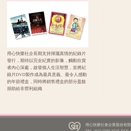
用心快樂社企長期支持揮灑真情的紀錄片
發行，期待以完全紀實的影像，觸動欣賞
者內心深處，啟發個人生活智慧，並將紀
錄片DVD製作成為最具意義、最令人感動
的年節禮盒，同時將銷售禮盒的部分盈餘
捐助給非營利組織
用心快樂社會企業股份有限公
TEL: (02) 2708-3516 FA