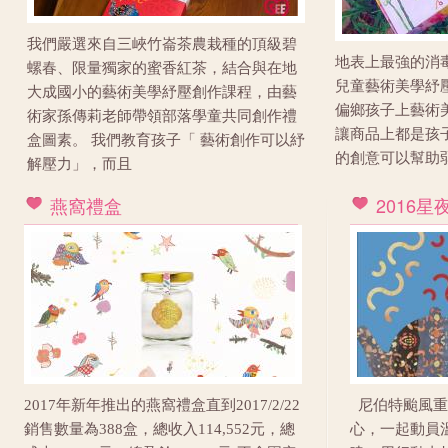
我們嚴選來自三峽竹崙茶農栽種的頂級碧
地表上最強的消毒
螺春、限量獨家的蜜香紅茶，結合與在地
兒童藝術美學紓壓
大成國小的藝術美學紓壓創作課程，由藝
偏鄉孩子上藝術美
術家孫傳莉老師帶領部落學童共同創作禮
讓商品上都是孩子
盒圖素。 我們教育孩子「 藝術創作可以紓
的創意可以幫助弱勢
解壓力」，而且
燕窩禮盒
2016
2017年新年推出的燕窩禮盒直到2017/2/22
尼伯特颱風重
銷售數量為388盒，總收入114,552元，總
心，一起動員