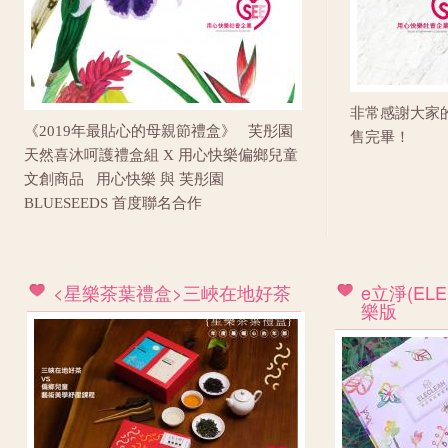
非常感謝大家
《2019年最貼心的母親節禮盒》 芙彤園
售完畢！
天然喜沐呵護禮盒組 X 用心快樂偏鄉兒童
文創商品 用心快樂 與 芙彤園
BLUESEEDS 首度聯名合作
<星樂茶葉禮盒>三峽在地好茶
e立淨(EL
樂版