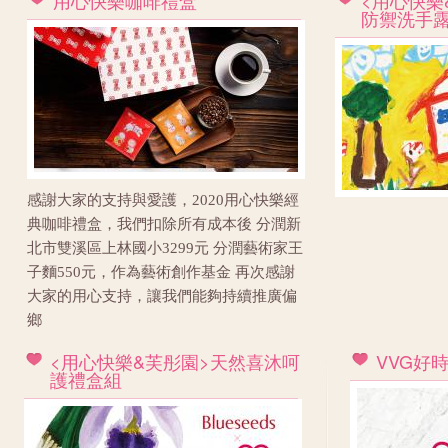
用心快樂咖啡禮盒
<用心快樂
防禦洗手
感謝大家的支持與愛護，2020用心快樂經
典咖啡禮盒，我們扣除所有成本後 分潤新
北市雙溪區上林國小3299元 分潤藝術家王
子麵550元，作為藝術創作基金 再次感謝
大家的用心支持，讓我們能夠持續推廣偏
鄉
<用心快樂&芙彤園>天然喜沐呵
VVG好
護禮盒組