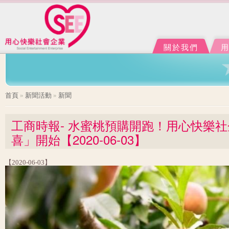
Ju
J
關於我們
您在這裡
首頁
»
新聞活動
»
新聞
工商時報- 水蜜桃預購開跑！用心快樂
喜」開始【2020-06-03】
【2020-06-03】