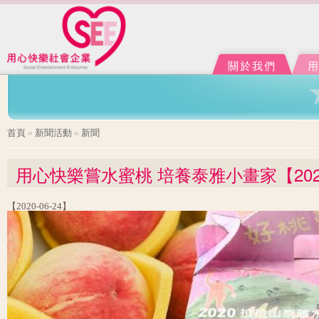
Ju
J
關於我們
您在這裡
首頁
»
新聞活動
»
新聞
用心快樂嘗水蜜桃 培養泰雅小畫家【2020-
【2020-06-24】