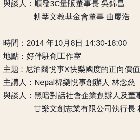
與談人：順發3C量販董事長 吳錦昌
耕莘文教基金會董事 曲慶浩
時間：2014 年10月8日 14:30-18:00
地點：好伴駐創工作室
主題 : 尼泊爾悅事X快樂國度的正向價值
主講人：Nepal棉樂悅事創辦人 林念慈
與談人：黑暗對話社會企業創辦人及董事
甘樂文創志業有限公司執行長 