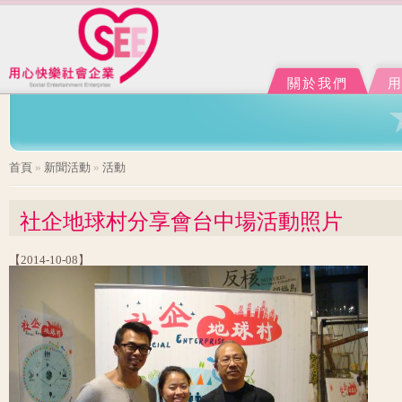
Ju
J
關於我們
您在這裡
首頁
»
新聞活動
»
活動
社企地球村分享會台中場活動照片
【2014-10-08】