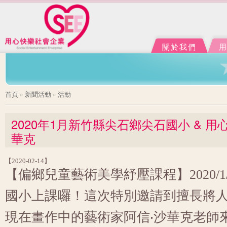
Ju
J
關於我們
您在這裡
首頁
»
新聞活動
»
活動
2020年1月新竹縣尖石鄉尖石國小 & 用
華克
【2020-02-14】
【偏鄉兒童藝術美學紓壓課程】2020/1
國小上課囉！這次特別邀請到擅長將
現在畫作中的藝術家阿信‧沙華克老師