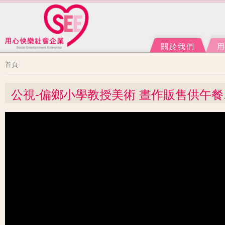
Ju
J
關於我們
您在這裡
首頁
公視-偏鄉小學教授美術 晝作販售供午餐.救