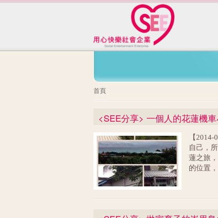
您在這裡
首頁
<SEE分享> 一個人的花蓮機
【201
自己，
蓮之旅，
的位置，
從屏東
，有沿海
度下降，
荒涼，當