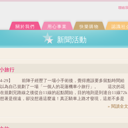
Jump to Main content
Jump to Navigation
聯絡
關於我們
用心事業
快樂購物
認識社
新聞活動
車小旅行
4-04-29】 前陣子經歷了一場小手術後，覺得應該要多留點時間給
所以為自己規劃了一場「一個人的花蓮機車小旅行」。 這次的花
在規劃完路線之後從台11線的起點開始，目的地則是到達台11線72k
想著是很遠，卻沒想過這麼遠！真正騎車上路才發現，這差不多是
騎車到台南的距離，也差不多可以從台北騎到竹北。 台11線很美
» 閱讀全
公路所該保有的美麗，也有盤旋上山的山景。下著雨，氣溫隨著高
沿途偶見落石伴隨。在台11線36公里處，風雨增強，美景變得有些
然也有點失去鬥志!還好，還有隧道，在風雨漸大的當下，真心的希