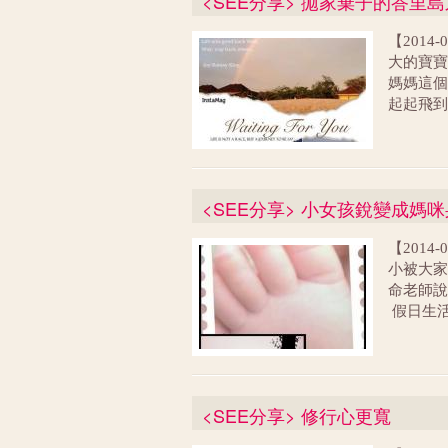
<SEE分享> 拋家棄子的峇里
望隧道不
動的發現
【201
帶了書、
大的寶寶
開了、雨
媽媽這個
了！
起起飛到
太過想念
有好幾年
樂的度假
<SEE分享> 小女孩銳變成媽
【201
小被大家
命老師說
假日生
身、交往
點都不
<SEE分享> 修行心更寬