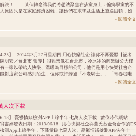
力解決！ 某個轉念讓我們將想法聚焦在孩童身上：偏鄉學童的不
大原因只是在家庭經濟困難，讓她們在求學及生活上遭遇困頓，如
以協助解決，不但可以讓小朋友們快樂，更可以在他們心中留下一
» 閱讀全
善念的種子，等他們長大，也讓善念在社會上成長茁壯。 讓幫助
當然不能只是捐款，用心快樂的想法是：透過藝術創作，讓孩子們
，並且獲得必要的資源幫助。執行架構並不難，用心快樂媒合新銳
，與篩選出來的孩子共同互動，以當地文化特色及學童背景為題共
將成果包裝商品化後由用心快樂協助行銷，收入分潤給學校專款專
-04-25】 2014年3月27日星期四 用心快樂社企 讓你不再憂鬱【記者
及回饋藝術家，同時達到協助弱勢學童以及推廣文創扎根的目的。
陳明安／台北市 報導】很難想像在台北市，冷冰冰的商業辦公大樓
有一家以帶給人快樂、溫暖為目標的公司，他們是用心快樂社會企
能對這家公司感到陌生，但你或許聽過「不老騎士」、「青春啦啦
被遺忘的時光」，這些笑中帶淚的電影，全是用心快樂社企所發行
» 閱讀全
。而在二○一二年，他們更推出了一款幫助憂鬱檢測的手機應用程
讓鬱鬱寡歡的現代人不再憂鬱。 影片：DS憂鬱情緒檢測APP簡介
年從幫忙推廣、發行記錄片入門，到前年與董氏基金會合作推出「DS
七萬人次下載
檢測」手機應用程式，用心快樂社會企業致力於結合「文化創意」
公益」，長期關注憂鬱症防治、銀髮族福利及青少年勵志的議題，
3-06-18】 憂鬱情緒檢測APP上線半年 七萬人次下載 數位時代網站｜
給社會大眾更快樂、優質的生活品質。 從生命低潮到投入社企 原是
翁書婷發表日期：2013/06/18 用心快樂社企與董氏基金會合作的DS
香港分公司董事總經理的趙士懿，因為工作繁忙，身體狀況亮起了
檢測App上線半年，下載量破七萬人次。憂鬱情緒檢測APP去年十一
到台灣後又遭逢一場嚴重的車禍，而後，一位趙士懿非常敬重的長