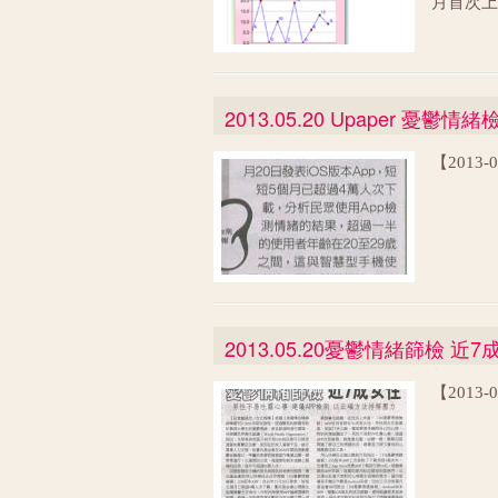
月首次上
輩自殺身
Andr
門致力發
歲的女性
一同投入
通的港澳
樂社企的
壓力外，
輩過世時
2013.05.20 Upaper 憂鬱
源。」用
殺，這讓
董氏基金
什麼，而
【2013-
出現十八
緒檢測」
的量表。
追蹤每個
2013.05.20憂鬱情緒篩檢 
【2013-