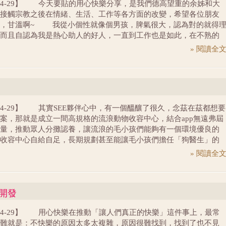
4-04-29】 今天要貼的用心快樂分享，是我們德高望重的余姊和大
接觸宗教之後在情緒、生活、工作等各方面的改變，希望各位朋友
歡，甘溫啊~ 我從小個性就像個男孩，脾氣很大，認為對的就得
而且自認為我是熱心助人的好人，一直到工作也是如此，在不熟的
，我是很兇悍、是令人不喜歡接觸的人，在熟的同事中，他們了解
» 閱讀全
、缺點，所以能夠包容我，甚至喜歡我。 經過了幾十年，到了我
有緣接觸到佛學修習課程，在法師及老師的講解及教導如何將佛法運
中，去體會因為修習佛法，帶給生活上的改變有哪些不同？讓我深
自己的行為是多麼的愚癡，佛法中的貪、嗔、痴、慢、疑。我都俱
現原來自己一直認為，因為我的婚姻所帶給我及孩子們的煩惱、不
4-04-29】 其實SEE夥伴心中，有一個醞釀了很久，念茲在茲都想要
不幸福。原來都是自己製造出來的傑作。
案，那就是成立一間高規格的流浪動物收容中心，結合app無遠弗屆
量，推動眾人分攤認養，讓流浪的毛小孩們能夠有一個環境優良的
收容中心自給自足，長期規劃甚至能讓毛小孩們擔任「狗醫生」的
夠回饋社會，讓這間收容所和毛小孩們，都成為社會企業正向循環
» 閱讀全
分。 這個專案不論是技術難度或是資金需求都很龐大，所以SEE
戰戰兢兢，努力研究每一個環結，雖然充滿了不確定，但是我們亦
，只因為我們認為這是對的事情。 截至目前為止，我們拜訪了台
品開發
收容中心，詢問過農委會、動保處、都發局、產發局、建管處相關
法規條例，包括土地取得、地目變更、建照申請、設施規劃、app開
4-04-29】 用心快樂在推動「讓人們真正的快樂」這件事上，最常
個關卡都困難重重。
難就是：不快樂的原因太多太複雜，原因很難找到，找到了也不見