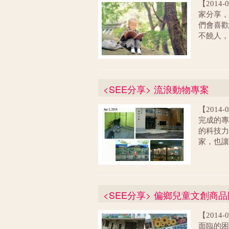
【201
家分享，
們會喜
不饒人，
同事眼中
我的優
56歲才
用在生活
<SEE分享> 流浪動物專案
深的了解
足，也發
【201
快樂、
完成的專
的科技力
家，也讓
角色，能
的一部
的夥伴們
步亦趨
<SEE分享> 偏鄉兒童文創商
北市動物
的申請及
【201
發，每一
面臨的困