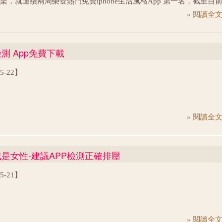
架，就連續兩周榮登熱門免費iphone生活風格App 第一名，截至目
亡，種種的打擊讓趙士懿的人生進入了一段低潮期，就在這時，專
oid 與iOS版本累積下載次數已經破七萬人次，主要族群為年齡為20至29
展華人記錄片的CNEX創辦人蔣顯斌，同時也是趙士懿的好友，找他
» 閱讀全
，除了台灣的用戶，也有一至二％的用戶來自於和台灣語言文字互
紀錄片的推廣事業，趙士懿開始思考結合文創與公益，創辦用心快
地區。 「這個年齡工作尚未穩定常轉換，許多婦女除了沈重的工作
想法油然而生。 憂鬱檢測APP 提供情緒出口 在生命中十分敬重的長
也已經成家，生兒育女壓力沈重，因此需要使用情緒檢測相關資
，透過媒體報導，趙士懿了解這位長輩可能是因為患有憂鬱症而自
情緒檢測 App免費下載
心快樂社企資深經理楊榮容分析。 企劃這支App的用心快樂社企和
他在當初創立用心快樂社企時，就特別希望針對憂鬱症防治能做些
會合作，由董氏基金會提供憂鬱症量表與醫療資源。打開App，就會
在去年他們跨出了第一步，與董氏基金會合作，開發了「DS憂鬱情
05-22】
歲以下、十八歲至二二歲大專生與一般人等等適合三種不同年齡層
APP。
使用者可以馬上測試當下的情緒分數，測試完後也留有紀錄，可以
月的狀況。
» 閱讀全
近7成是女性-建議APP檢測正確排壓
05-21】
» 閱讀全