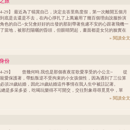
島之旅
要停止，因為裡面好溫暖。 終於抵達72k處民宿的那一刻 ，感
窗外的海景跟周圍的安靜都跟網頁形容得一樣，這一切都是真的。
4-04-29】 最近為了犒賞自己，決定去峇里島度假，第一次離開五個月
泡咖啡、跟熱情的民宿老闆聊了天，很是悠哉。隔天早上起床，天
到底是去還是不去，在內心掙扎了上萬遍用了幾百個理由說服扮演
停了，以為很漫長的72k 在邊走邊玩的情況下，竟然感覺一下就到
角色的自己~女兒會好好的出發的那刻帶著焦慮不安的心跟著飛機一
了當地，被那烈陽曬的昏頭，但眼睛閉起，畫面都是女兒的臉實在
，所以我跟先生決定寫明信片給她雖然離她可以看懂文字的那天還
» 閱讀全
的時間但這一寫好像把內心的焦慮給抒發光了狠心的爸媽就開始快
 峇里島有很多漂亮的飯店跟VILLA
咪身份
4-04-29】 曾幾何時,我也是那個夜夜笙歌愛享受的小公主~ 從
寵愛保護著，帶點叛逆不受拘束的小女孩個性，因為遇到了三位算
必須28歲結婚，因此28歲結婚這件事情在我人生中被註記著。
活總是多采多姿，吃喝玩樂得不可開交，交往對象尋尋覓覓中，單
、結婚、家庭(由小女孩->輕熟女->人妻->媽咪)也許這對大家來說一
» 閱讀全
稀奇，是人生的必經過程，但我卻在人生30歲前完成了這個階段