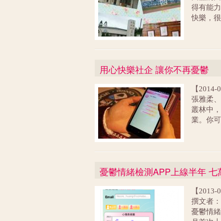
得有能
快樂，很
果我們可
顆正向
偏鄉學童
建立自信
用心快樂社企 讓你不再憂鬱
藝術家們
同創作，
【2014
用，以
張雅柔、
叢林中，
業。你可
隊」、「
的記錄片
式，試圖
二○一○
憂鬱情緒檢測APP上線半年 
憂鬱情緒
與「社會
【201
希望能帶
撰文者：
寶來證券
憂鬱情緒
紅燈，回