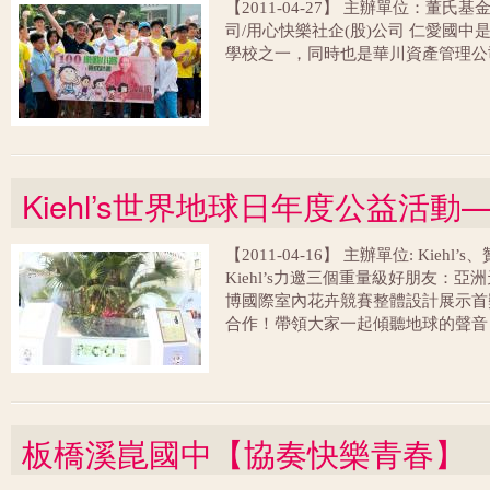
【2011-04-27】 主辦單位：董
司/用心快樂社企(股)公司 仁愛國
學校之一，同時也是華川資產管理公
Kiehl’s世界地球日年度公益活
【2011-04-16】 主辦單位: Kie
Kiehl’s力邀三個重量級好朋友：
博國際室內花卉競賽整體設計展示首
合作！帶領大家一起傾聽地球的聲音－「Li
發聲，成為世界地球日名副其實的代
板橋溪崑國中【協奏快樂青春】