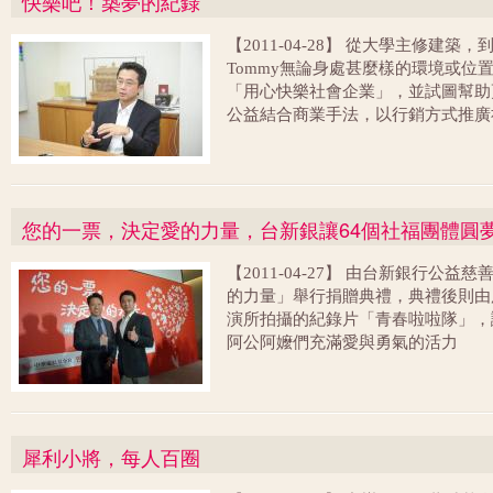
快樂吧！築夢的紀錄
【2011-04-28】 從大學主修建
Tommy無論身處甚麼樣的環境或位
「用心快樂社會企業」，並試圖幫助更
公益結合商業手法，以行銷方式推廣
降低自殺率。
您的一票，決定愛的力量，台新銀讓64個社福團體圓
【2011-04-27】 由台新銀行
的力量」舉行捐贈典禮，典禮後則由
演所拍攝的紀錄片「青春啦啦隊」，
阿公阿嬤們充滿愛與勇氣的活力
犀利小將，每人百圈