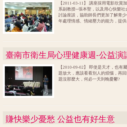
【2011-03-11】 講座採用電
系副教授─張本聖，以及用心快樂社
討論座談，協助師長們更加了解青少
年處理情感、情緒壓力的能力，提供
線與孩子互動時，更了解如何陪伴青
習運用有效的生命態度，關照自己的
正快樂！
臺南市衛生局心理健康週-公益演
【2010-09-02】 即使是天才
題放大，應該看看別人的煩惱，再回
題沒那麼大，何必一天到晚憂鬱?
賺快樂少憂愁 公益也有好生意