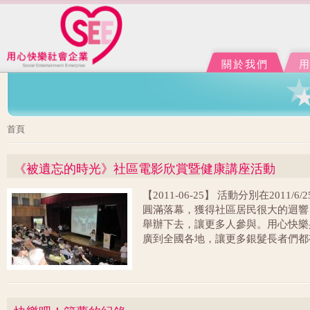
Ju
J
關於我們
您在這裡
首頁
《被遺忘的時光》社區電影欣賞暨健康講座活動
【2011-06-25】 活動分別在2011/6
圓滿落幕，獲得社區居民很大的迴響
舉辦下去，讓更多人參與。用心快樂
廣到全國各地，讓更多銀髮長者們都