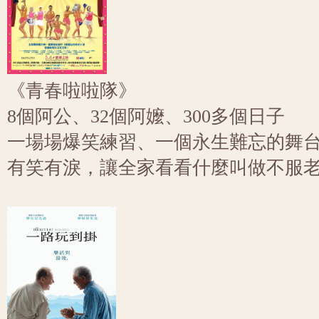
《青春啦啦隊》
8個阿公、32個阿嬤、300多個日子
一場場爆笑練習、一個永生難忘的舞
有笑有淚，讓全家看看什麼叫做不服