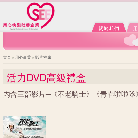
Ju
J
關於我們
您在這裡
首頁
»
用心事業
»
影片推廣
活力DVD高級禮盒
內含三部影片─《不老騎士》《青春啦啦隊