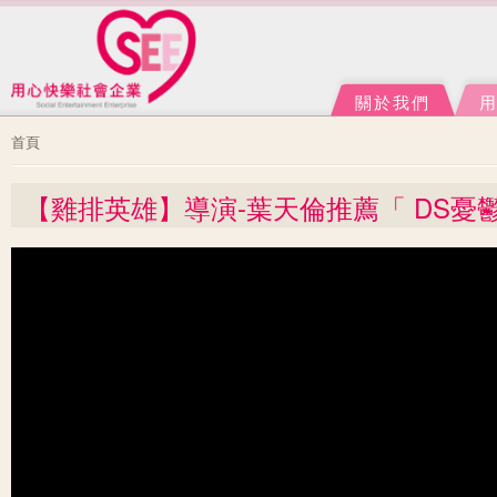
Ju
J
關於我們
您在這裡
首頁
【雞排英雄】導演-葉天倫推薦「 DS憂鬱