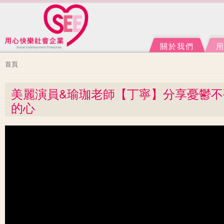
Ju
J
關於我們
您在這裡
首頁
美麗演員&瑜珈老師【丁寧】分享憂鬱不孤
的心